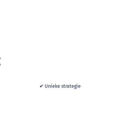
Product
uber uns
Referenzen
Nachricht
g
✔ Unieke strategie