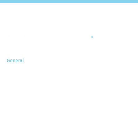
General
Allgemeine Geschäftsbedingungen
Liste der Einzelteile
Datenschutzerklärung
Disclaimer
Sitemap