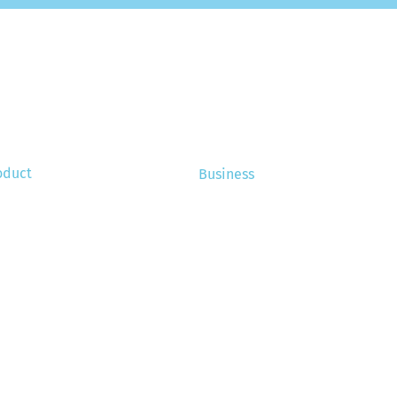
oduct
Business
e funktioniert das?
Über uns
tallation
Stellenangebote
Referenzen
ortisation
eignete Maschinen
Neues
Häufig gestellte Fragen
Kontakt