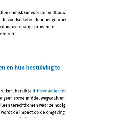
ndien onmisbaar voor de landbouw.
n de voedselketen door het gebruik
n door overmatig sproeien te
uw buren.
en en hun bestuiving te
ruiken, bereik je
driftreducties tot
jna geen sproeimiddel wegwaait en
alleen terechtkomen waar ze nodig
or wordt de impact op de omgeving