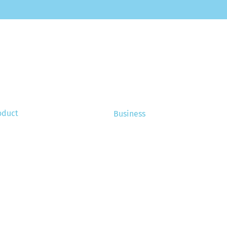
oduct
Business
e funktioniert das?
Über uns
tallation
Stellenangebote
Referenzen
ortisation
eignete Maschinen
Neues
Häufig gestellte Fragen
Kontakt