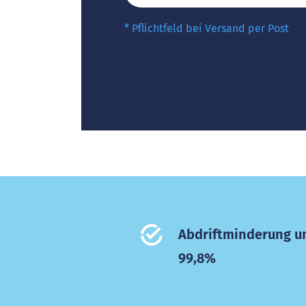
* Pflichtfeld bei Versand per Post
Abdriftminderung 
99,8%