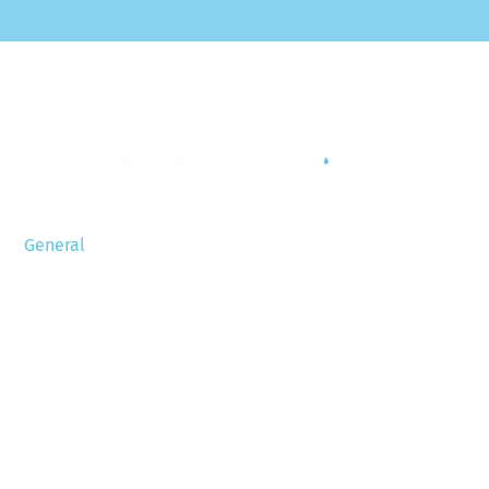
General
Allgemeine Geschäftsbedingungen
Liste der Einzelteile
Datenschutzerklärung
Disclaimer
Sitemap