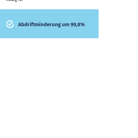
Abdriftminderung um 99,8%
Optimaler Schutz bis tief in die
Pflanze
Sparen Sie Zeit, Wasser und bis
zu 40 % Pflanzenschutzmittel
Magnesiumstraat 16b
6031 RV Nederweert