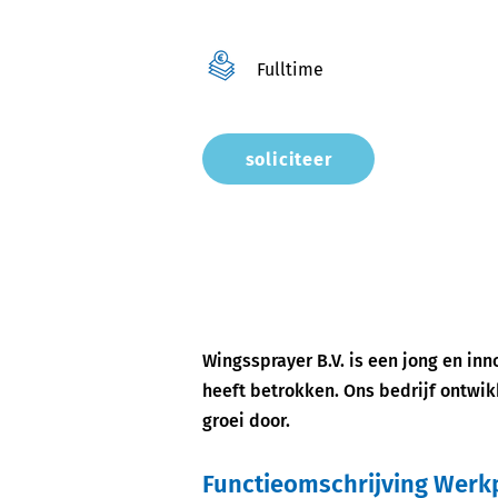
Fulltime
soliciteer
Wingssprayer B.V. is een jong en i
heeft betrokken. Ons bedrijf ontwi
groei door.
Functieomschrijving Wer