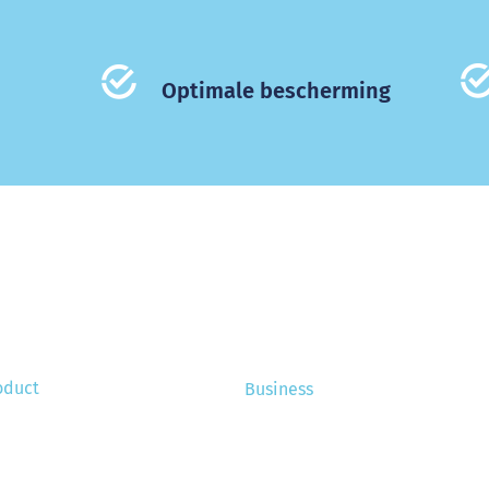
Optimale bescherming
oduct
Business
e funktioniert das?
Über uns
tallation
Stellenangebote
Referenzen
ortisation