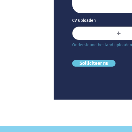
CV uploaden
Ondersteund bestand uploaden
Solliciteer nu