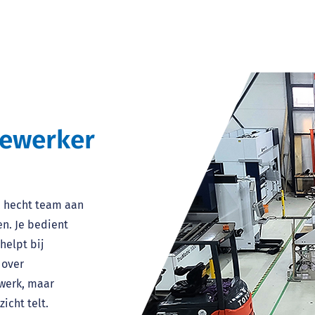
Product
uber uns
Referenzen
Nachricht
ewerker
n, hecht team aan
n. Je bedient
helpt bij
 over
werk, maar
icht telt.