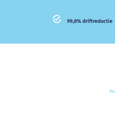
99,8% driftreductie
Magnesiumstraat 16b
Pr
6031 RV Nederweert
Wi
Ins
+31 (0)495 69 74 11
Am