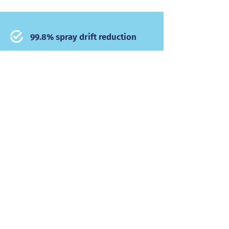
99.8% spray drift reduction
Optimum protection
10-40 % less spraying fluid
Magnesiumstraat 16b
6031 RV Nederweert
+31 (0)495 69 74 11