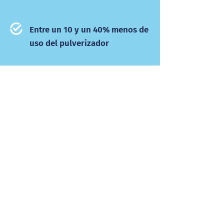
Entre un 10 y un 40% menos de
uso del pulverizador
Magnesiumstraat 16b
6031 RV Nederweert
+31 (0)495 69 74 11
info@wingssprayer.com