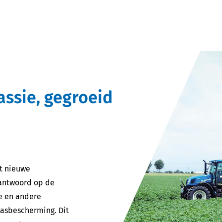
Product
Over ons
Referenties
Nieuws
Cont
ssie, gegroeid
et nieuwe
antwoord op de
e en andere
ewasbescherming. Dit