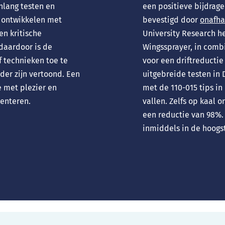
enlang testen en
een positieve bijdrag
r ontwikkelen met
bevestigd door
onafha
en kritische
University Research h
daardoor is de
Wingssprayer, in combi
f technieken toe te
voor een driftreductie
der zijn vertoond. Een
uitgebreide testen in
e met plezier en
met de 110-015 tips in
enteren.
vallen. Zelfs op kaal 
een reductie van 98%.
inmiddels in de hoogs