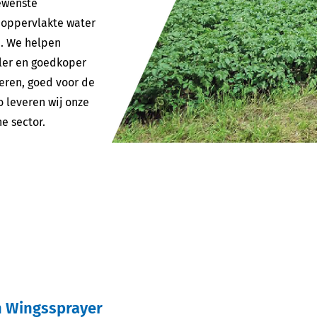
ewenste
 oppervlakte water
n. We helpen
ler en goedkoper
oeren, goed voor de
o leveren wij onze
e sector.
n Wingssprayer