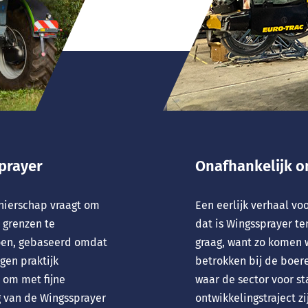
prayer
Onafhankelijk 
onierschap vraagt om
Een eerlijk verhaal vo
 grenzen te
dat is Wingssprayer te
oen, gebaseerd omdat
graag, want zo komen 
igen praktijk
betrokken bij de boer
t om met fijne
waar de sector voor st
g van de Wingssprayer
ontwikkelingstraject z