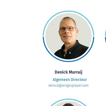
Denick Murraij
Algemeen Directeur
denick@wingssprayer.com