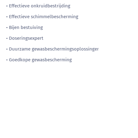
• Effectieve onkruidbestrijding
• Effectieve schimmelbescherming
• Bijen bestuiving
• Doseringsexpert
• Duurzame gewasbeschermingsoplossingen
• Goedkope gewasbescherming
Magnesiumstraat 16b
6031 RV Nederweert
+31 (0)495 69 74 11
info@wingssprayer.com