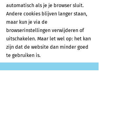
automatisch als je je browser sluit.
Andere cookies blijven langer staan,
maar kun je via de
browserinstellingen verwijderen of
uitschakelen. Maar let wel op: het kan
zijn dat de website dan minder goed
te gebruiken is.
99,8% driftreductie met de
fijnst mogelijke druppels
Optimale bescherming van uw
gewassen
10 tot 40% minder spuitmiddel