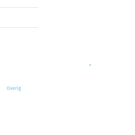
Overig
Algemene voorwaarden
Onderdelenlijst
Privacyverklaring
Disclaimer
Sitemap