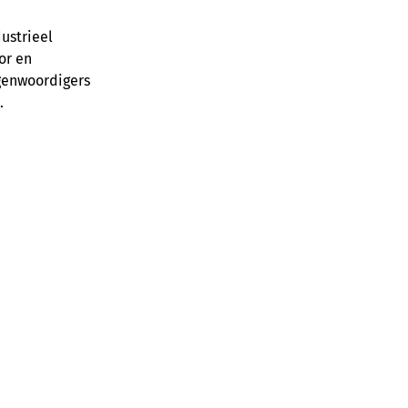
ustrieel 
or en 
genwoordigers 
.