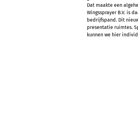
Dat maakte een algehel
Wingssprayer B.V. is d
bedrijfspand. Dit nieu
presentatie ruimtes. S
kunnen we hier indivi