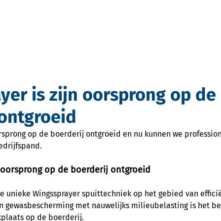
Product
Over ons
Referenties
Nieuws
Cont
yer is zijn oorsprong op de
 ontgroeid
orsprong op de boerderij ontgroeid en nu kunnen we professio
edrijfspand.
n oorsprong op de boerderij ontgroeid
e unieke Wingssprayer spuittechniek op het gebied van effici
n gewasbescherming met nauwelijks milieubelasting is het bedr
plaats op de boerderij.