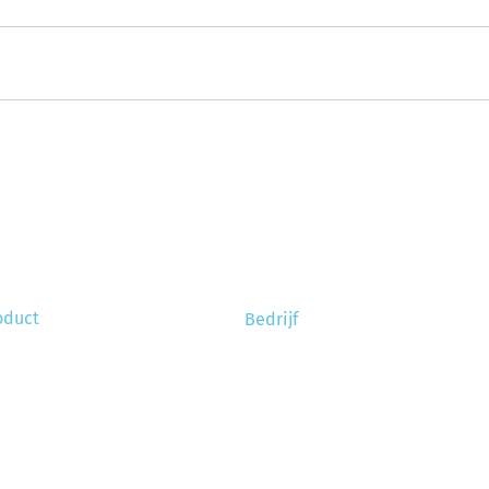
oduct
Bedrijf
e werkt het?
Over ons
tallatie
Vacatures
Referenties
ugverdientijd
schikte machines
Nieuws
Veelgestelde vragen