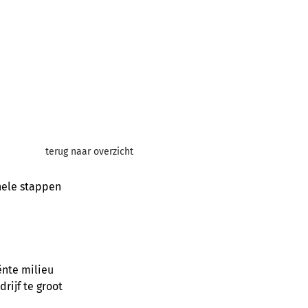
act
Vacatures
terug naar overzicht
nele stappen 
ënte milieu 
ijf te groot 