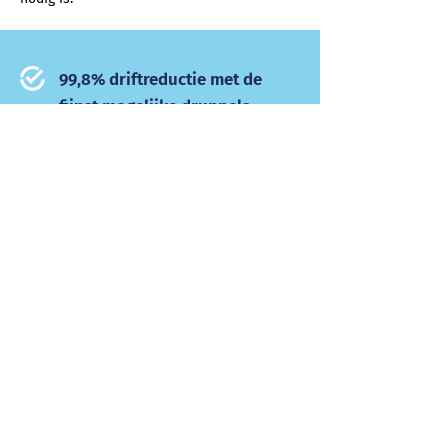
99,8% driftreductie met de
fijnst mogelijke druppels
Optimale bescherming van uw
gewassen
10 tot 40% minder spuitmiddel
Magnesiumstraat 16b
6031 RV Nederweert
+31 (0)495 69 74 11